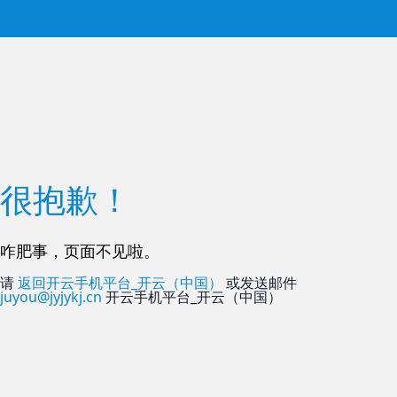
很抱歉！
咋肥事，页面不见啦。
请
返回开云手机平台_开云（中国）
或发送邮件
juyou@jyjykj.cn
开云手机平台_开云（中国）