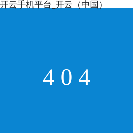
开云手机平台_开云（中国）
4
0
4