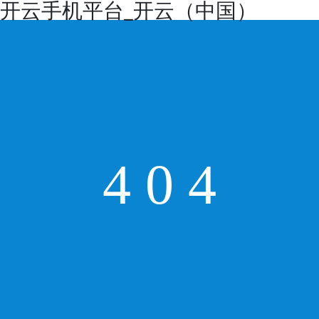
开云手机平台_开云（中国）
4
0
4