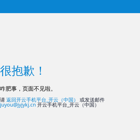
很抱歉！
咋肥事，页面不见啦。
请
返回开云手机平台_开云（中国）
或发送邮件
juyou@jyjykj.cn
开云手机平台_开云（中国）