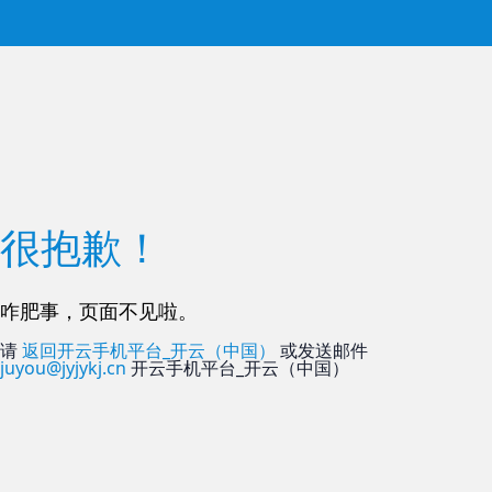
很抱歉！
咋肥事，页面不见啦。
请
返回开云手机平台_开云（中国）
或发送邮件
juyou@jyjykj.cn
开云手机平台_开云（中国）