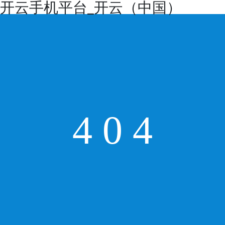
开云手机平台_开云（中国）
4
0
4