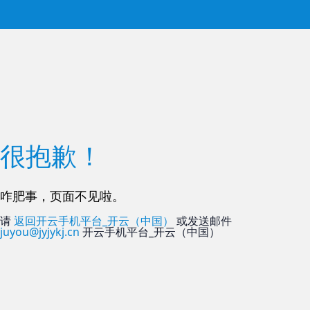
很抱歉！
咋肥事，页面不见啦。
请
返回开云手机平台_开云（中国）
或发送邮件
juyou@jyjykj.cn
开云手机平台_开云（中国）