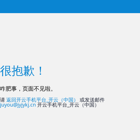
很抱歉！
咋肥事，页面不见啦。
请
返回开云手机平台_开云（中国）
或发送邮件
juyou@jyjykj.cn
开云手机平台_开云（中国）