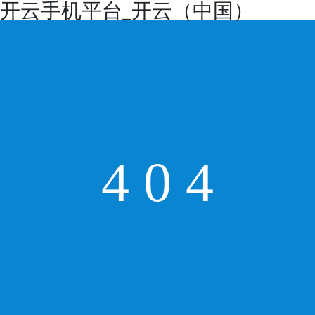
开云手机平台_开云（中国）
4
0
4