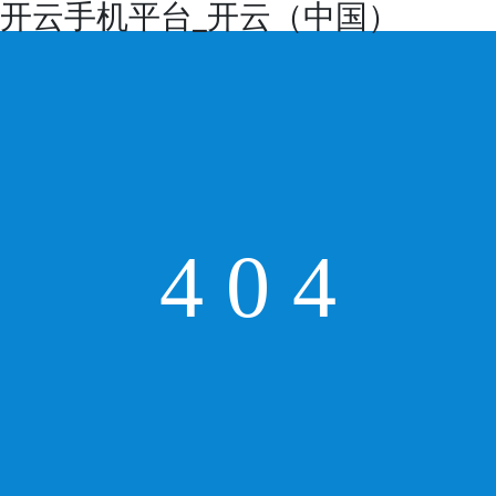
开云手机平台_开云（中国）
4
0
4