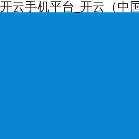
开云手机平台_开云（中