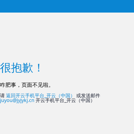
很抱歉！
咋肥事，页面不见啦。
请
返回开云手机平台_开云（中国）
或发送邮件
juyou@jyjykj.cn
开云手机平台_开云（中国）