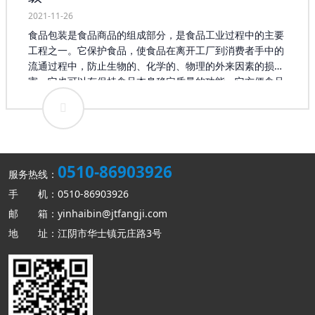
2021-11-26
食品包装是食品商品的组成部分，是食品工业过程中的主要
工程之一。它保护食品，使食品在离开工厂到消费者手中的
流通过程中，防止生物的、化学的、物理的外来因素的损
害，它也可以有保持食品本身稳定质量的功能，它方便食品
的食用，又是首先表现食品外观，吸引消费的形象，具有物
质成本以外的价值。因此，食品包装制造也是食品制造系统
工程不可分的部分。但食品包装制造的通用性又使它有相对
独立的自我体系。 以往食品包装更多的只是停留在简单的食
品“包裹”范畴，而随着消费者需求的日益个性化，食品包装
0510-86903926
开始融入更多的内容。在业内专家顾卫东看来，现在消费者
服务热线：
对于食品包装的要求更多倾向于高质量、高技术含量，这就
手 机：0510-86903926
使得食品包装企业要从自身的生产、经营上进行转变，使产
邮 箱：yinhaibin@jtfangji.com
品能够适应新的需求。在互联网影响不断扩大的今天，顾卫
地 址：江阴市华士镇元庄路3号
东认为将移动互联网融入食品包装企业的生产无疑是解决以
上问题的办法。 据统计，目前我国的食品行业在国际市场中
占有很大比重，其所衍生出的食品包装也存在巨大的需求，
这为整个行业的发展提供了坚实的基础。我国食品包装行业
的产值正在以每年15%左右的速度增长，每年产生的经济效
益达到数千亿元，如此巨大的市场使食品包装企业对未来发