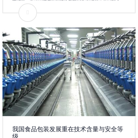
士指出，推进国际产能和装备制造合作的指导意见已经下
发，相关配套政策措施将陆续出台，装备制造、工程施工等
重点行业将明显受益扶持政策，相关上市公司表现值得期
待。上市公司加速“走出去” 中国武夷5月26日公告称，公司
近日在肯尼亚、埃塞俄比亚和乌干达等国家先后承接到四个
建筑工程施工项目。建筑工程施工承包或分包合同均已签
订，合同累计金额约为4.54亿元人民币。这些合同中，工期
最长的为20个月，最短的为270天，随着合同的推进，将给
中国武夷带来经营利润。 祁连山5月26日公告称，5月25
日，祁连山、八冶建设集团有限公司与吉尔吉斯JBK建设有
限公司就共同开发建设吉尔吉斯斯坦奥什州吉尔吉斯阿布什
尔水泥生产线项目签署备忘录。根据备忘录内容，三方合作
计划在吉尔吉斯斯坦南部共同投资建设水泥生产线项目，项
目总投资约1.3亿美元，祁连山、八冶建设集团有限公司占
80%、吉方占20%，5月起共同研究讨论合作的所有细节。
我国食品包装发展重在技术含量与安全等
级