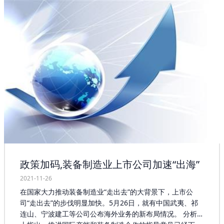
轴承产业的发展，以期实现由轴承生产大国向轴承生产强国
的转变。我国轴承行业发展至今，已经有了比较完善的行业
基础。我国轴承市场的发展时间却比较短，起步较发达国家
落后不少。作为现代化工业生产不可或缺的重要装备，轴承
市场已经成为国家重要的战略装备，它的技术水平可以反映
一个国家的综合国力。过去，我国还不能自主生产轴承市场
的时候都是以高昂的价格从国外引进产品，而技术还是掌握
在发达国家手中。 政府相关部门负责人应该倾力支持轴承产
业发展，根据企业发展实际需求，采取多种发展模式，扩宽
企业发展空间，让企业在适合自身的发展模式中找到共同利
益，达成合作意识，合力把轴承产业规模做大，把企业做
强。轴承工厂店的专家在这一方面，提出了应对建议，用好
用活现有的基础条件，搭建好政府扶持平台，推动产业稳步
发展；直面当前轴承产业发展存在的问题和困难，共同解决
好资金、销售、物流等问题，根据各企业的实际情况加大支
政策加码,装备制造业上市公司加速“出海”
持力度；要有计划有目标引进有实力的企业入驻，通过大企
业来带动小企业发展，把轴承产业不断做大做强。同时，要
2021-11-26
加强与政府、金融机构的沟通联系，相互支持，携手共进。
在国家大力推动装备制造业“走出去”的大背景下，上市公
司“走出去”的步伐明显加快。5月26日，就有中国武夷、祁
连山、宁波建工等公司公布海外业务的新布局情况。 分析人