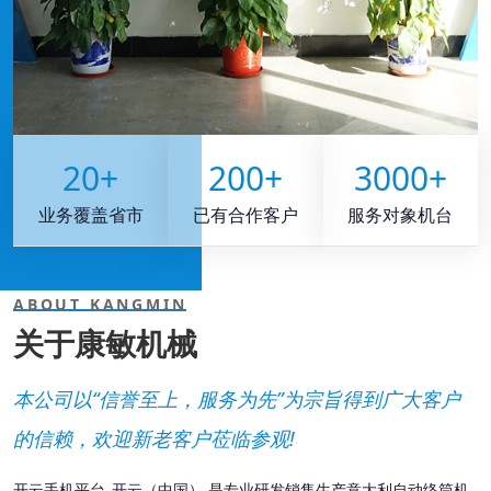
20
+
200
+
3000
+
业务覆盖省市
已有合作客户
服务对象机台
ABOUT KANGMIN
关于康敏机械
本公司以“信誉至上，服务为先”为宗旨得到广大客户
的信赖，欢迎新老客户莅临参观!
开云手机平台_开云（中国） 是专业研发销售生产意大利自动络筒机