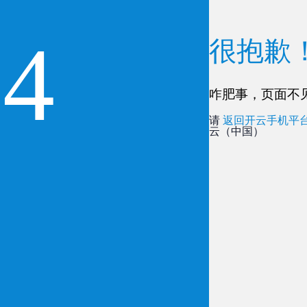
4
很抱歉
咋肥事，页面不
请
返回开云手机平台
云（中国）