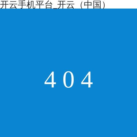
开云手机平台_开云（中国）
4
0
4