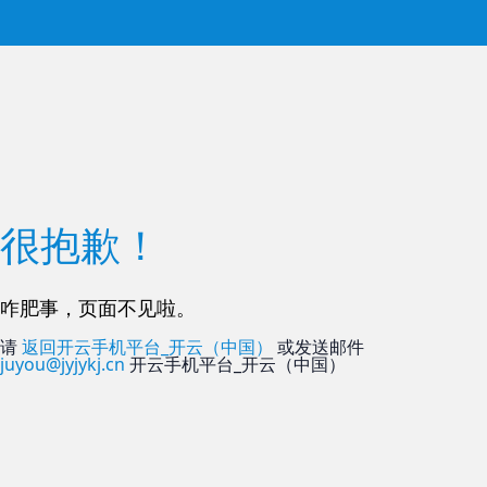
很抱歉！
咋肥事，页面不见啦。
请
返回开云手机平台_开云（中国）
或发送邮件
juyou@jyjykj.cn
开云手机平台_开云（中国）