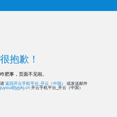
很抱歉！
咋肥事，页面不见啦。
请
返回开云手机平台_开云（中国）
或发送邮件
juyou@jyjykj.cn
开云手机平台_开云（中国）