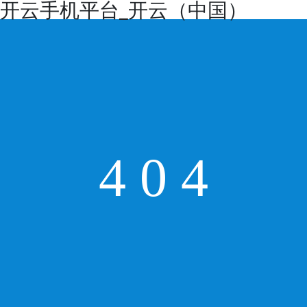
开云手机平台_开云（中国）
4
0
4