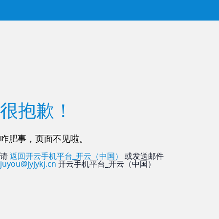
很抱歉！
咋肥事，页面不见啦。
请
返回开云手机平台_开云（中国）
或发送邮件
juyou@jyjykj.cn
开云手机平台_开云（中国）