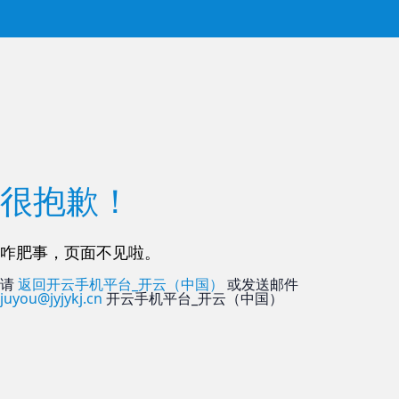
很抱歉！
咋肥事，页面不见啦。
请
返回开云手机平台_开云（中国）
或发送邮件
juyou@jyjykj.cn
开云手机平台_开云（中国）