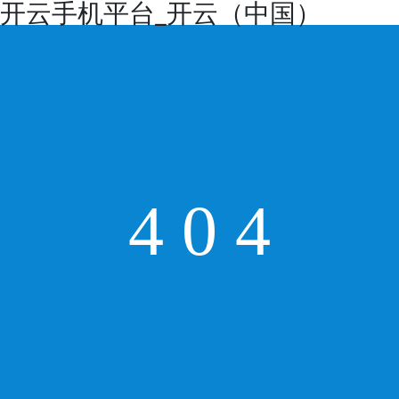
开云手机平台_开云（中国）
4
0
4